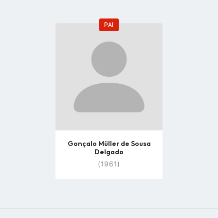
PAI
Go
to
profile
page
Gonçalo Müller de Sousa
Delgado
(1961)