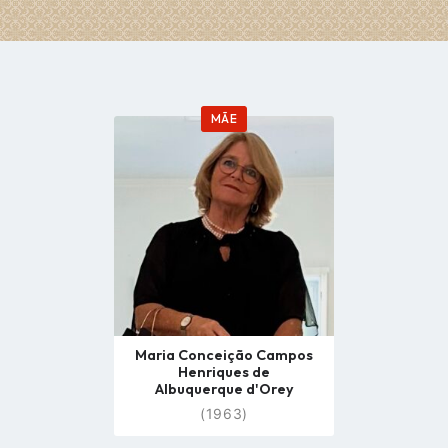
MÃE
Go
to
profile
page
Maria Conceição Campos
Henriques de
Albuquerque d'Orey
(1963)