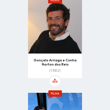
FILHO
Go
to
profile
page
Gonçalo Arriaga e Cunha
Norton dos Reis
(1982)
FILHA
Go
to
profile
page