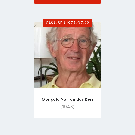
CASA-SE A 1977-07-22
Go
to
profile
page
Gonçalo Norton dos Reis
(1948)