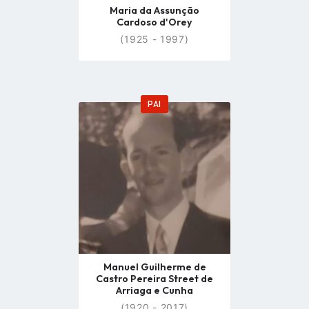
Maria da Assunção
Cardoso d'Orey
(1925 - 1997)
PAI
Go
to
profile
page
Manuel Guilherme de
Castro Pereira Street de
Arriaga e Cunha
(1920 - 2017)