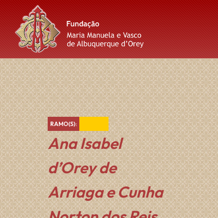
Skip
Skip
Skip
to
to
to
content
main
footer
navigation
Amarelo
RAMO(S):
Ana Isabel
d’Orey de
Arriaga e Cunha
Norton dos Reis