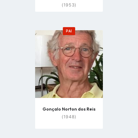
(1953)
PAI
Go
to
profile
page
Gonçalo Norton dos Reis
(1948)