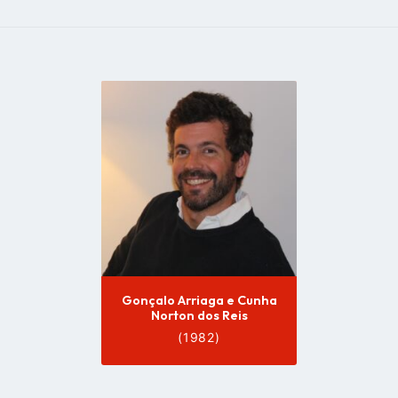
Go
to
profile
page
Gonçalo Arriaga e Cunha
Norton dos Reis
(1982)