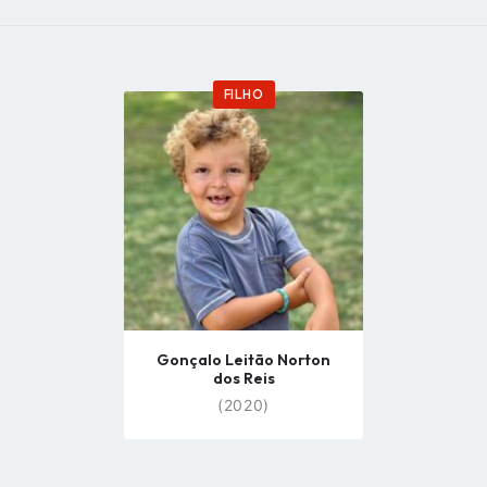
FILHO
Go
to
profile
page
Gonçalo Leitão Norton
dos Reis
(2020)