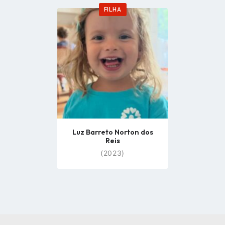
FILHA
Go
to
profile
page
Luz Barreto Norton dos
Reis
(2023)