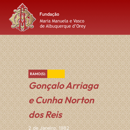
Skip
Skip
Skip
to
to
to
content
main
footer
navigation
Amarelo
RAMO(S):
Gonçalo Arriaga
e Cunha Norton
dos Reis
2 de Janeiro, 1982