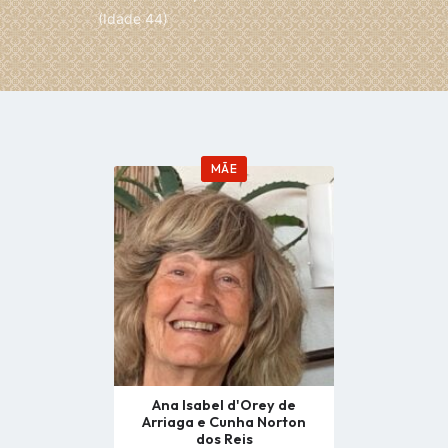
(Idade 44)
MÃE
Go
to
profile
page
Ana Isabel d'Orey de
Arriaga e Cunha Norton
dos Reis