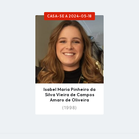
CASA-SE A 2024-05-18
Go
to
profile
page
Isabel Maria Pinheiro da
Silva Vieira de Campos
Amaro de Oliveira
(1998)