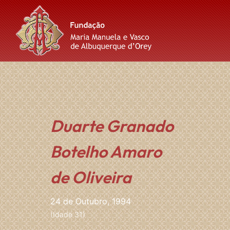
Skip
Skip
Skip
to
to
to
content
main
footer
navigation
Duarte Granado
Botelho Amaro
de Oliveira
24 de Outubro, 1994
(Idade 31)