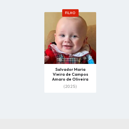
FILHO
Go
to
profile
page
Salvador Maria
Vieira de Campos
Amaro de Oliveira
(2025)