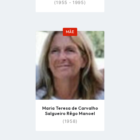
(1955 - 1995)
MÃE
Go
to
profile
page
Maria Teresa de Carvalho
Salgueiro Rêgo Manoel
(1958)