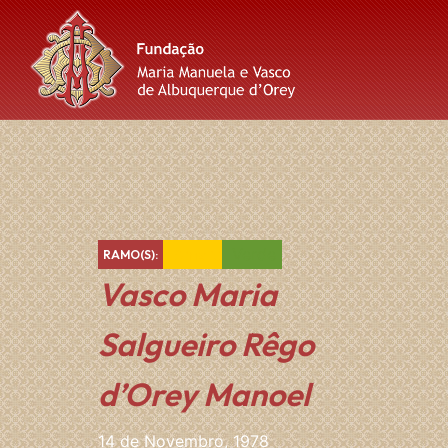
Skip
Skip
Skip
to
to
to
content
main
footer
navigation
,
Amarelo
Verde
RAMO(S):
Vasco Maria
Salgueiro Rêgo
d’Orey Manoel
14 de Novembro, 1978