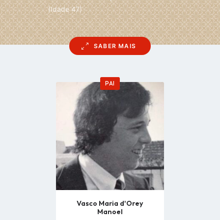
(Idade 47)
SABER MAIS
PAI
Go
to
profile
page
Vasco Maria d'Orey
Manoel