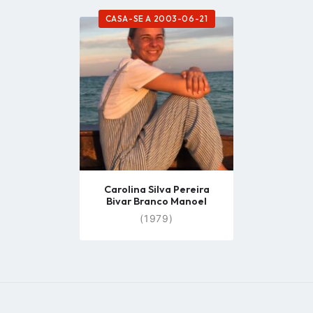
CASA-SE A 2003-06-21
Go
to
profile
page
Carolina Silva Pereira
Bivar Branco Manoel
(1979)