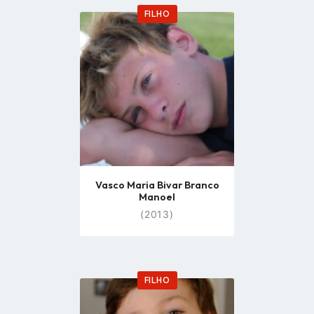
FILHO
Go
to
profile
page
Vasco Maria Bivar Branco
Manoel
(2013)
FILHO
Go
to
profile