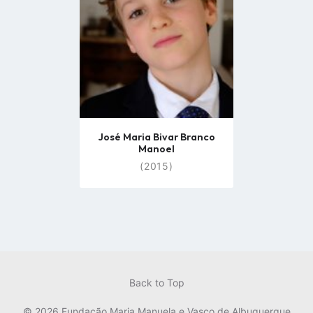
page
José Maria Bivar Branco
Manoel
(2015)
Back to Top
© 2026 Fundação Maria Manuela e Vasco de Albuquerque