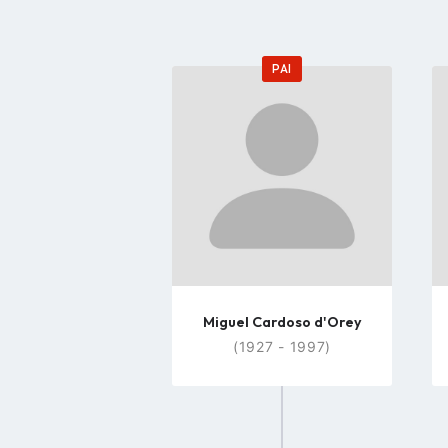
PAI
Go
to
profile
page
Miguel Cardoso d'Orey
(1927 - 1997)