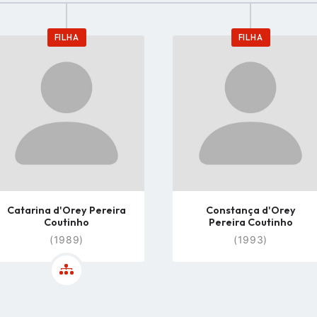
FILHA
FILHA
Go
Go
to
to
profile
profile
page
page
Catarina d'Orey Pereira
Constança d'Orey
Coutinho
Pereira Coutinho
(1989)
(1993)