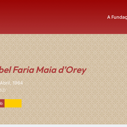
A Funda
bel Faria Maia d’Orey
Abril, 1964
62)
Amarelo
):