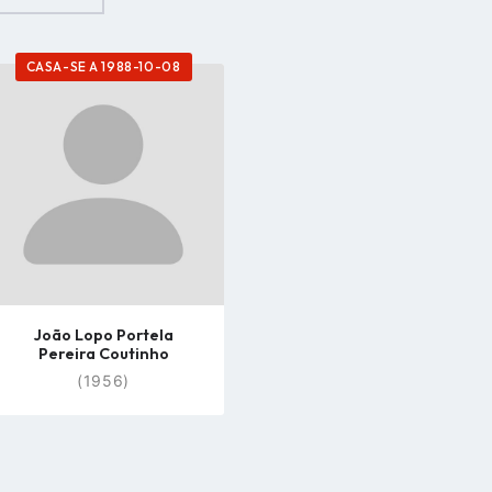
CASA-SE A 1988-10-08
Go
to
profile
page
João Lopo Portela
Pereira Coutinho
(1956)