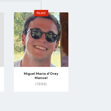
FILHO
Go
to
profile
page
Miguel Maria d'Orey
Manoel
(1999)