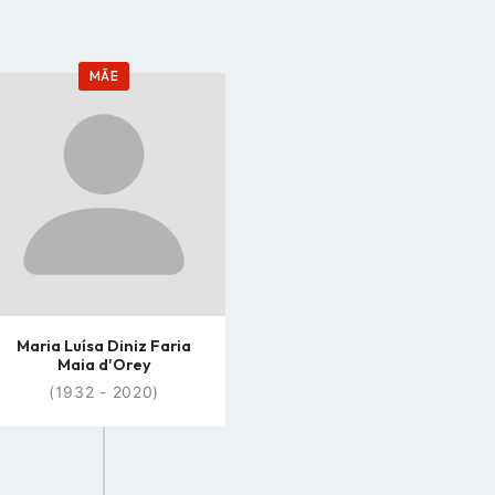
MÃE
Go
to
profile
page
Maria Luísa Diniz Faria
Maia d'Orey
(1932 - 2020)