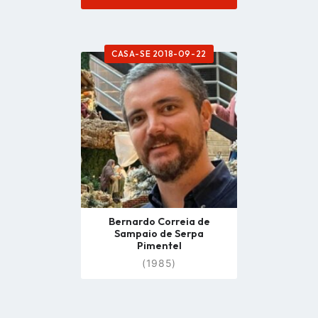
CASA-SE 2018-09-22
Go
to
profile
page
Bernardo Correia de
Sampaio de Serpa
Pimentel
(1985)