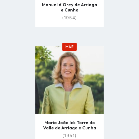
Manuel d'Orey de Arriaga
e Cunha
(1954)
MÃE
Go
to
profile
page
Maria João Ick Torre do
Valle de Arriaga e Cunha
(1951)