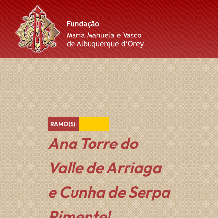
Skip
Skip
Skip
to
to
to
content
main
footer
navigation
Amarelo
RAMO(S):
Ana Torre do
Valle de Arriaga
e Cunha de Serpa
Pimentel