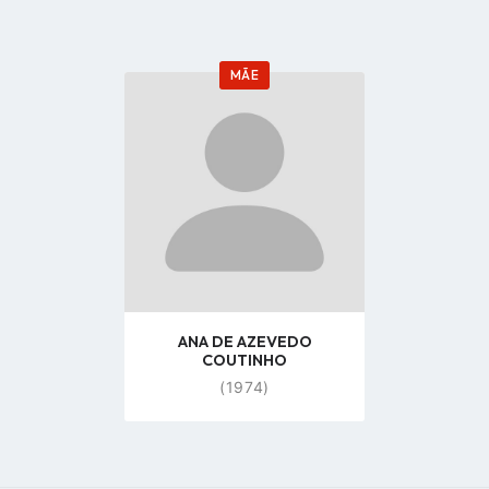
MÃE
Go
to
profile
page
ANA DE AZEVEDO
COUTINHO
(1974)