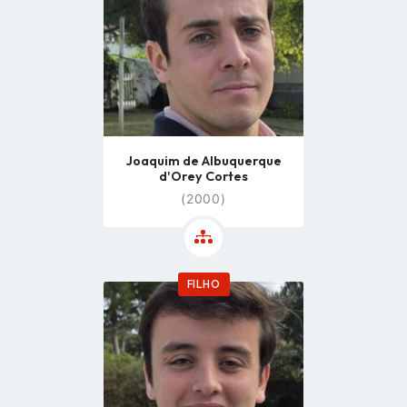
Joaquim de Albuquerque
d'Orey Cortes
(2000)
FILHO
Go
to
profile
page