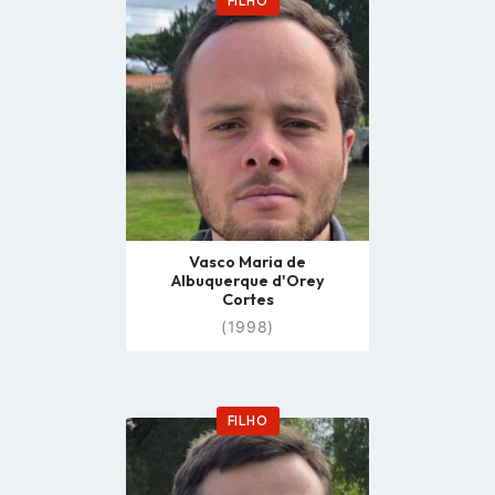
FILHO
Go
to
profile
page
Vasco Maria de
Albuquerque d'Orey
Cortes
(1998)
FILHO
Go
to
profile
page