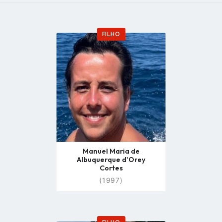
FILHO
Go
to
profile
page
Manuel Maria de
Albuquerque d'Orey
Cortes
(1997)