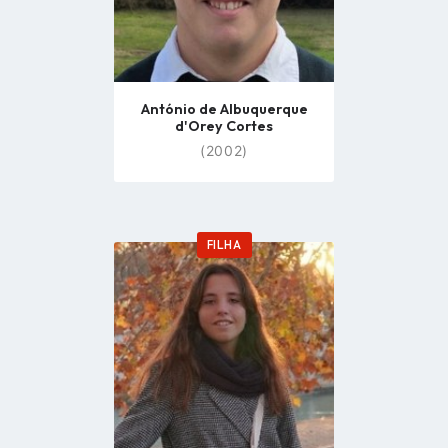
António de Albuquerque
d'Orey Cortes
(2002)
FILHA
Go
to
profile
page