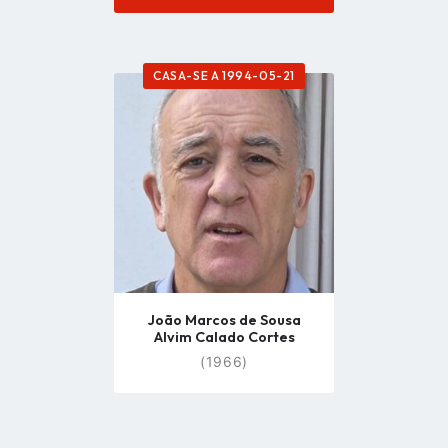
CASA-SE A 1994-05-21
Go
to
profile
page
João Marcos de Sousa
Alvim Calado Cortes
(1966)