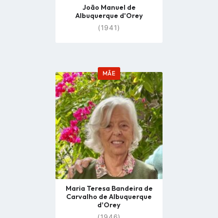
João Manuel de
Albuquerque d'Orey
(1941)
MÃE
Go
to
profile
page
Maria Teresa Bandeira de
Carvalho de Albuquerque
d'Orey
(1946)