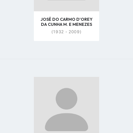
JOSÉ DO CARMO D'OREY
DA CUNHA M. E MENEZES
(1932 - 2009)
Go
to
profile
page