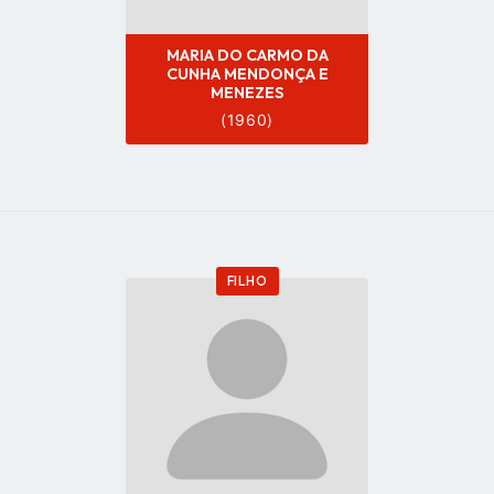
MARIA DO CARMO DA
CUNHA MENDONÇA E
MENEZES
(1960)
FILHO
Go
to
profile
page