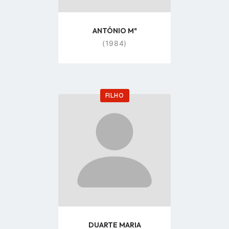
ANTÓNIO Mª
(1984)
FILHO
Go
to
profile
page
DUARTE MARIA