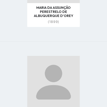
MARIA DA ASSUNÇÃO
PERESTRELO DE
ALBUQUERQUE D'OREY
(1899)
Go
to
profile
page