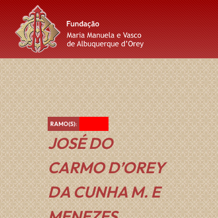
Skip
Skip
Skip
to
to
to
content
main
footer
navigation
Vermelho
RAMO(S):
JOSÉ DO
CARMO D’OREY
DA CUNHA M. E
MENEZES