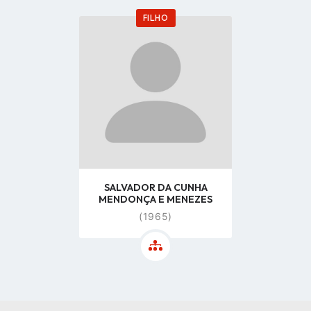
FILHO
Go
to
profile
page
SALVADOR DA CUNHA
MENDONÇA E MENEZES
(1965)