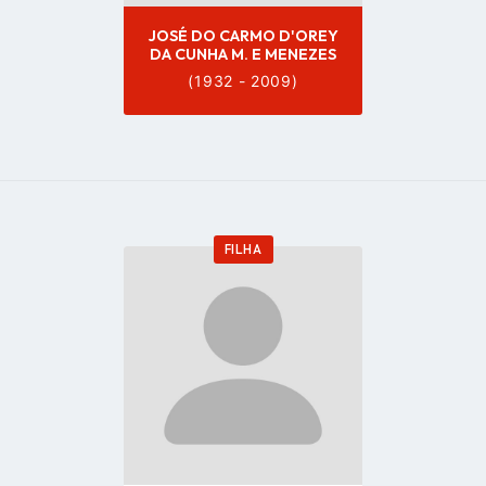
JOSÉ DO CARMO D'OREY
DA CUNHA M. E MENEZES
(1932 - 2009)
FILHA
Go
to
profile
page