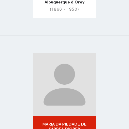
Albuquerque d'Orey
(1866 - 1950)
Go
to
profile
page
MARIA DA PIEDADE DE