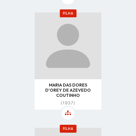
FILHA
Go
to
profile
page
MARIA DAS DORES
D'OREY DE AZEVEDO
COUTINHO
(1937)
FILHA
Go
to