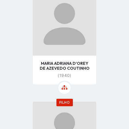
profile
page
MARIA ADRIANA D'OREY
DE AZEVEDO COUTINHO
(1940)
FILHO
Go
to
profile
page