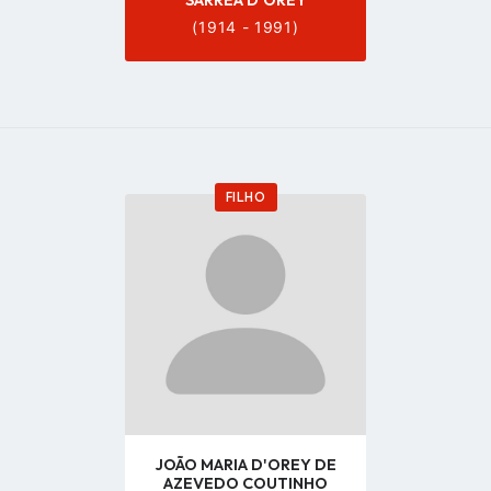
SÁRREA D'OREY
(1914 - 1991)
FILHO
Go
to
profile
page
JOÃO MARIA D'OREY DE
AZEVEDO COUTINHO