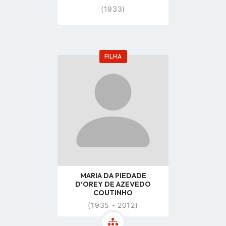
(1933)
FILHA
Go
to
profile
page
MARIA DA PIEDADE
D'OREY DE AZEVEDO
COUTINHO
(1935 - 2012)