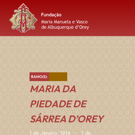
Skip
Skip
Skip
to
to
to
content
main
footer
navigation
Castanho
RAMO(S):
MARIA DA
PIEDADE DE
SÁRREA D’OREY
1 de Janeiro, 1914
-
1 de