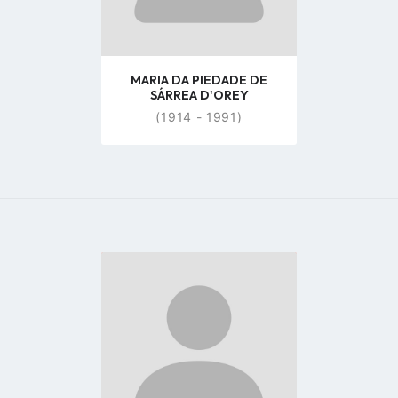
MARIA DA PIEDADE DE
SÁRREA D'OREY
(1914 - 1991)
Go
to
profile
page