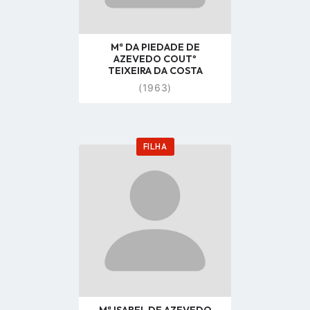
Mª DA PIEDADE DE
AZEVEDO COUTº
TEIXEIRA DA COSTA
(1963)
FILHA
Go
to
profile
page