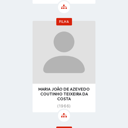
FILHA
Go
to
profile
page
MARIA JOÃO DE AZEVEDO
COUTINHO TEIXEIRA DA
COSTA
(1966)