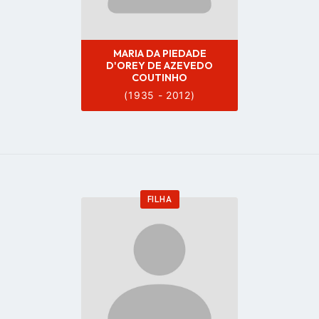
MARIA DA PIEDADE
D'OREY DE AZEVEDO
COUTINHO
(1935 - 2012)
FILHA
Go
to
profile
page