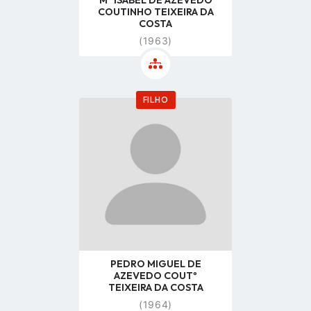
Mª ISABEL DE AZEVEDO
COUTINHO TEIXEIRA DA
COSTA
(1963)
FILHO
Go
to
profile
page
PEDRO MIGUEL DE
AZEVEDO COUTº
TEIXEIRA DA COSTA
(1964)