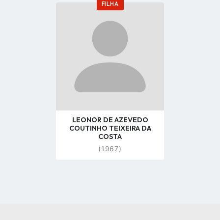
FILHA
Go
to
profile
page
LEONOR DE AZEVEDO
COUTINHO TEIXEIRA DA
COSTA
(1967)