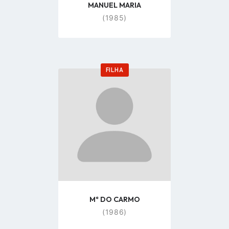
MANUEL MARIA
(1985)
FILHA
Go
to
profile
page
Mª DO CARMO
(1986)