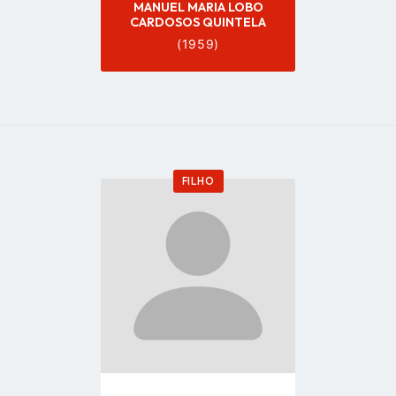
MANUEL MARIA LOBO
CARDOSOS QUINTELA
(1959)
FILHO
Go
to
profile
page