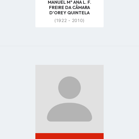
MANUEL Mª ANA L. F.
FREIRE DA CÂMARA
D'OREY QUINTELA
(1922 - 2010)
Go
to
profile
page