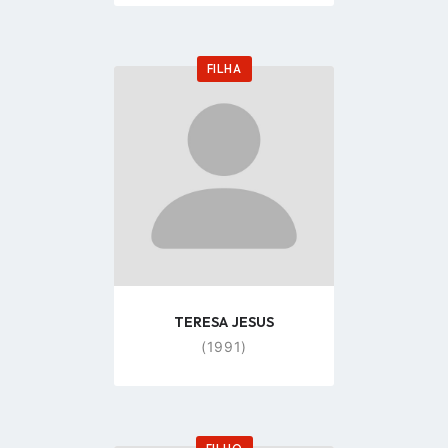
FILHA
Go
to
profile
page
TERESA JESUS
(1991)