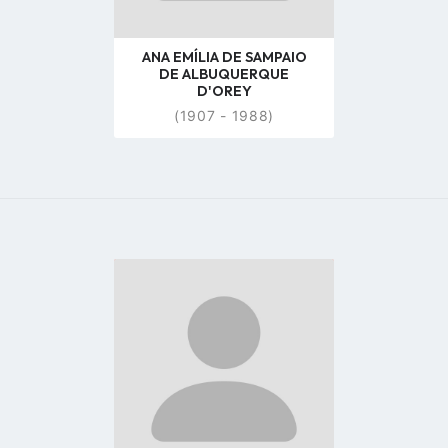
ANA EMÍLIA DE SAMPAIO
DE ALBUQUERQUE
D'OREY
(1907 - 1988)
Go
to
profile
page