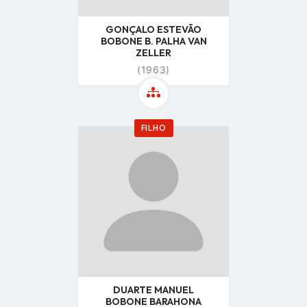
GONÇALO ESTEVÃO
BOBONE B. PALHA VAN
ZELLER
(1963)
FILHO
Go
to
profile
page
DUARTE MANUEL
BOBONE BARAHONA