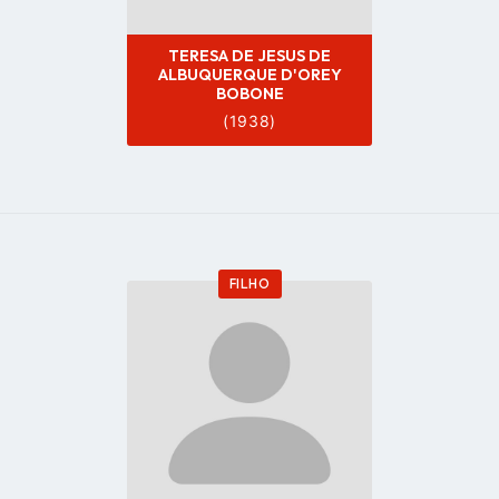
TERESA DE JESUS DE
ALBUQUERQUE D'OREY
BOBONE
(1938)
FILHO
Go
to
profile
page