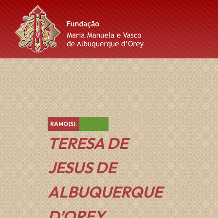
Skip
Skip
Skip
to
to
to
content
main
footer
navigation
Verde
RAMO(S):
TERESA DE
JESUS DE
ALBUQUERQUE
D’OREY