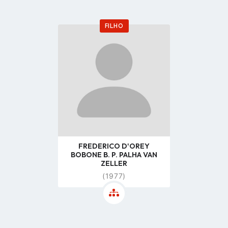
FILHO
Go
to
profile
page
FREDERICO D'OREY
BOBONE B. P. PALHA VAN
ZELLER
(1977)