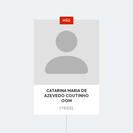
MÃE
Go
to
profile
page
CATARINA MARIA DE
AZEVEDO COUTINHO
OOM
(1966)