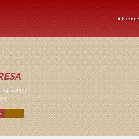
A Funda
RESA
aneiro, 1997
29)
Castanho
):