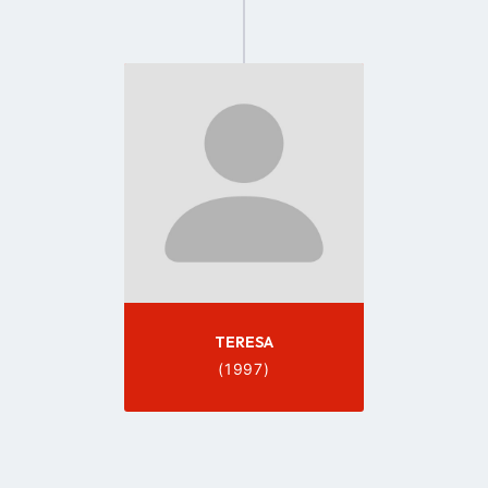
Go
to
profile
page
TERESA
(1997)