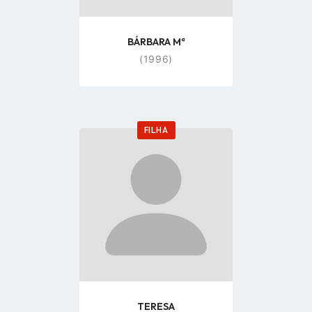
BÁRBARA Mª
(1996)
FILHA
Go
to
profile
page
TERESA