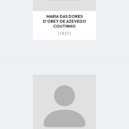
MARIA DAS DORES
D'OREY DE AZEVEDO
COUTINHO
(1937)
Go
to
profile
page