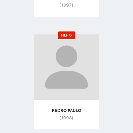
(1997)
FILHO
Go
to
profile
page
PEDRO PAULO
(1998)