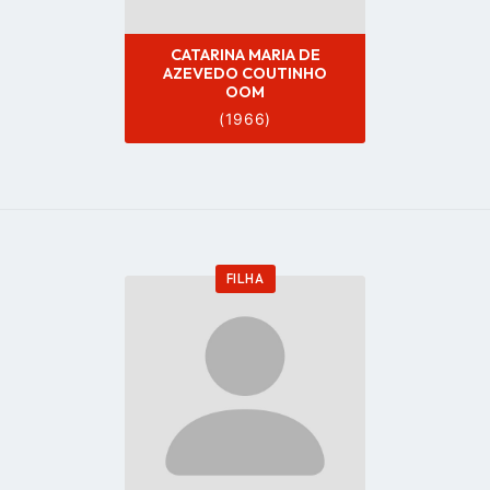
CATARINA MARIA DE
AZEVEDO COUTINHO
OOM
(1966)
FILHA
Go
to
profile
page