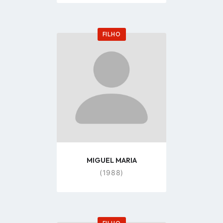
FILHO
Go
to
profile
page
MIGUEL MARIA
(1988)