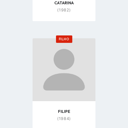
CATARINA
(1982)
FILHO
Go
to
profile
page
FILIPE
(1984)