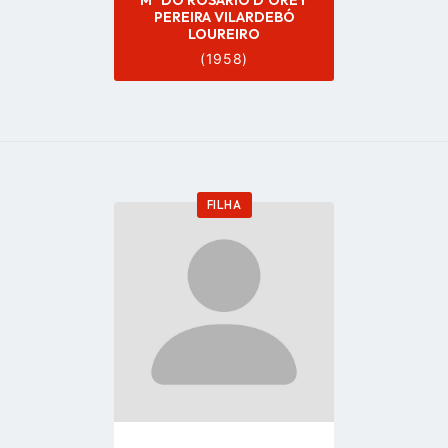
Mª DO ROSÁRIO D'OREY
PEREIRA VILARDEBÓ
LOUREIRO
(1958)
FILHA
Go
to
profile
page