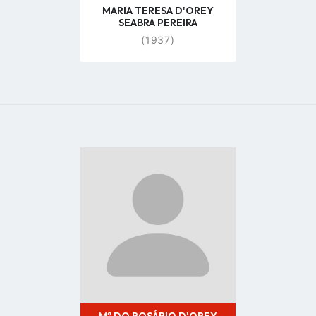
MARIA TERESA D'OREY
SEABRA PEREIRA
(1937)
Go
to
profile
page