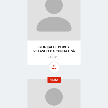
page
GONÇALO D'OREY
VELASCO DA CUNHA E SÁ
(1965)
FILHA
Go
to
profile
page