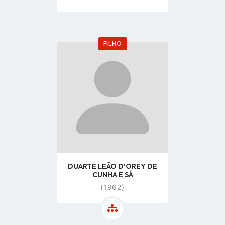
FILHO
Go
to
profile
page
DUARTE LEÃO D'OREY DE
CUNHA E SÁ
(1962)