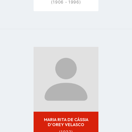
(1906 - 1996)
Go
to
profile
page
MARIA RITA DE CÁSSIA
D'OREY VELASCO
(1932)