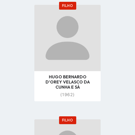
FILHO
Go
to
profile
page
HUGO BERNARDO
D'OREY VELASCO DA
CUNHA E SÁ
(1962)
FILHO
Go
to
profile