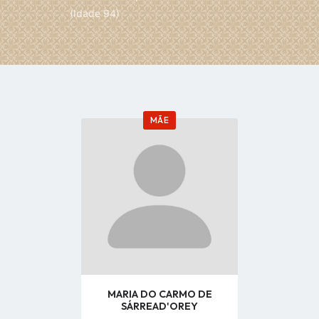
(Idade 94)
MÃE
Go
to
profile
page
MARIA DO CARMO DE
SÁRREAD'OREY