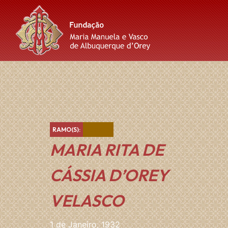
Skip
Skip
Skip
to
to
to
content
main
footer
navigation
Castanho
RAMO(S):
MARIA RITA DE
CÁSSIA D’OREY
VELASCO
1 de Janeiro, 1932