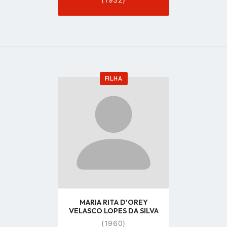
FILHA
Go
to
profile
page
MARIA RITA D'OREY
VELASCO LOPES DA SILVA
(1960)