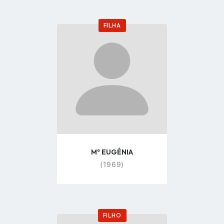
FILHA
Go
to
profile
page
Mª EUGÉNIA
(1969)
FILHO
Go