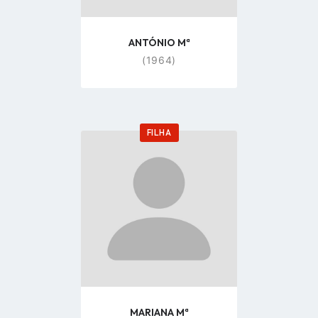
ANTÓNIO Mª
(1964)
FILHA
Go
to
profile
page
MARIANA Mª