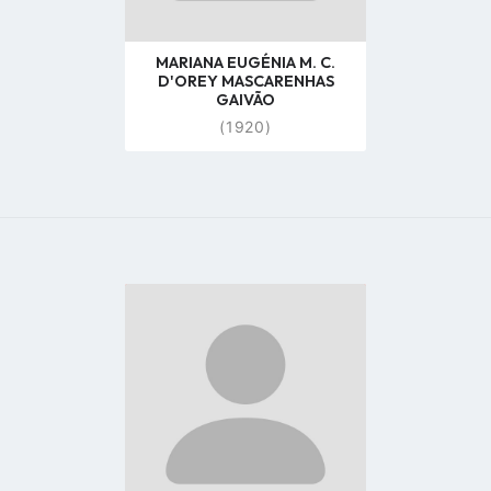
MARIANA EUGÉNIA M. C.
D'OREY MASCARENHAS
GAIVÃO
(1920)
Go
to
profile
page