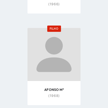
(1966)
FILHO
Go
to
profile
page
AFONSO Mª
(1968)