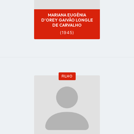
MARIANA EUGÉNIA
D'OREY GAIVÃO LONGLE
DE CARVALHO
(1945)
FILHO
Go
to
profile
page