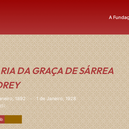
A Funda
RIA DA GRAÇA DE SÁRREA
OREY
aneiro, 1892
-
1 de Janeiro, 1928
35)
Castanho
):