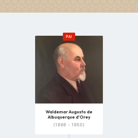
PAI
Go
to
profile
page
Waldemar Augusto de
Albuquerque d'Orey
(1866 - 1950)