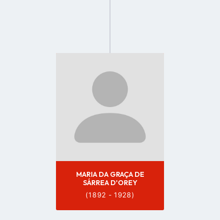
Go
to
profile
page
MARIA DA GRAÇA DE
SÁRREA D'OREY
(1892 - 1928)