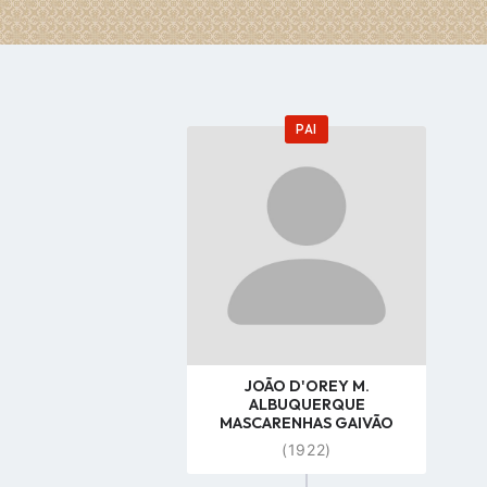
PAI
Go
to
profile
page
JOÃO D'OREY M.
ALBUQUERQUE
MASCARENHAS GAIVÃO
(1922)