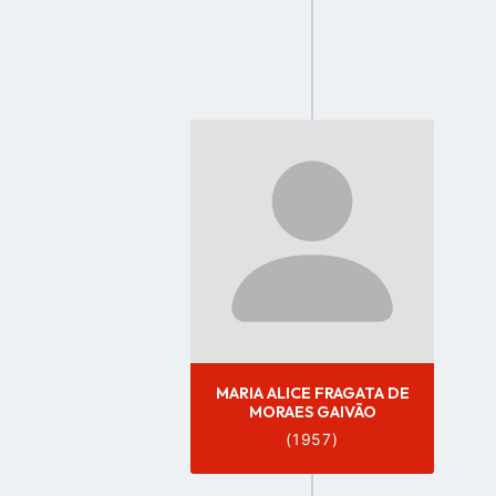
Go
to
profile
page
MARIA ALICE FRAGATA DE
MORAES GAIVÃO
(1957)