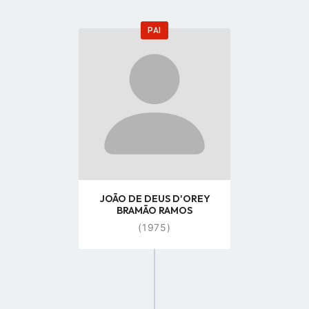
PAI
Go
to
profile
page
JOÃO DE DEUS D'OREY
BRAMÃO RAMOS
(1975)