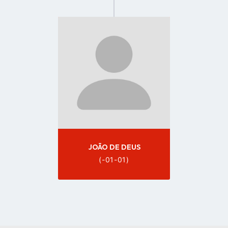
Go
to
profile
page
JOÃO DE DEUS
(-01-01)