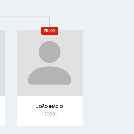
FILHO
Go
to
profile
page
JOÃO INÁCIO
(2000)