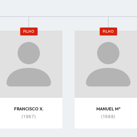
FILHO
FILHO
Go
Go
to
to
profile
profile
page
page
FRANCISCO X.
MANUEL Mª
(1987)
(1988)