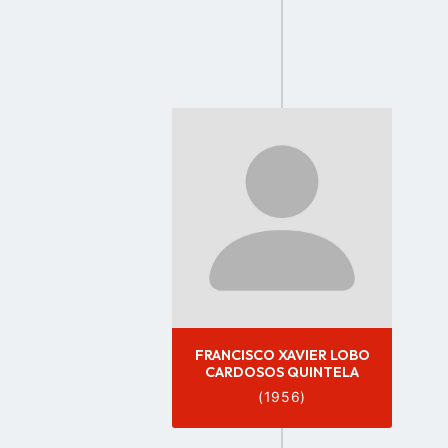
Go
to
profile
page
FRANCISCO XAVIER LOBO
CARDOSOS QUINTELA
(1956)