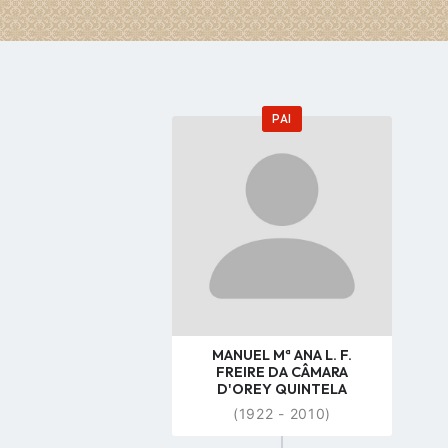
PAI
Go
to
profile
page
MANUEL Mª ANA L. F.
FREIRE DA CÂMARA
D'OREY QUINTELA
(1922 - 2010)