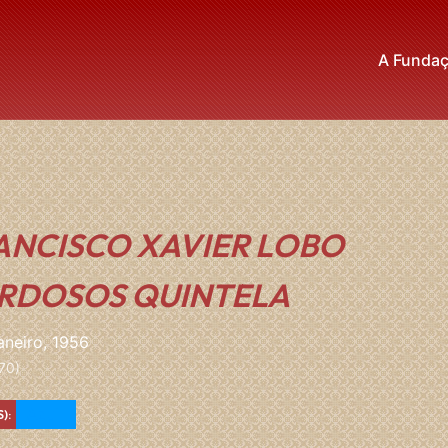
A Funda
ANCISCO XAVIER LOBO
RDOSOS QUINTELA
aneiro, 1956
70)
Azul
):