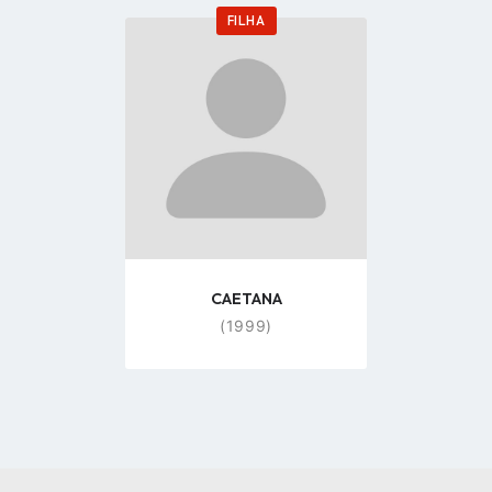
FILHA
Go
to
profile
page
CAETANA
(1999)