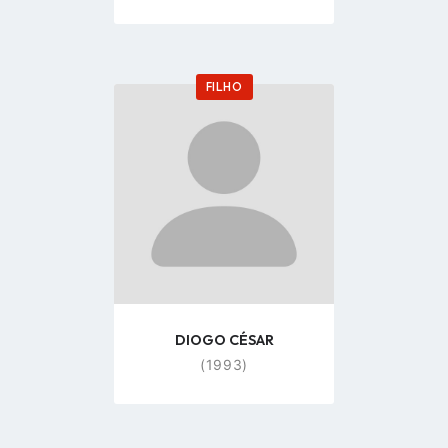
FILHO
Go
to
profile
page
DIOGO CÉSAR
(1993)