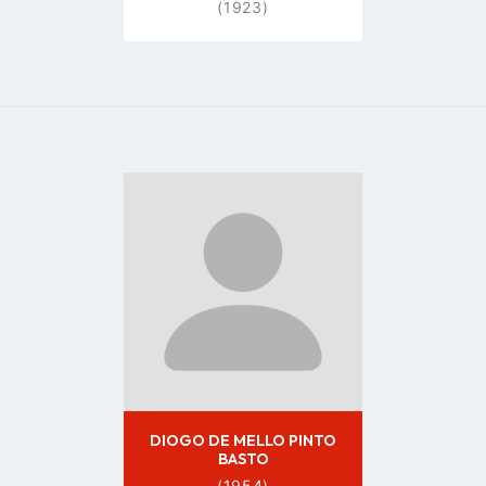
(1923)
Go
to
profile
page
DIOGO DE MELLO PINTO
BASTO
(1954)