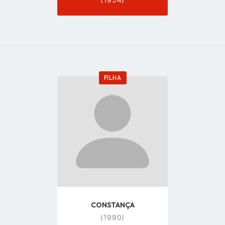
FILHA
Go
to
profile
page
CONSTANÇA
(1990)