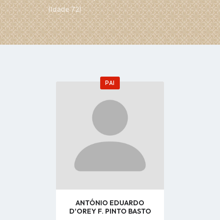
(Idade 72)
PAI
Go
to
profile
page
ANTÓNIO EDUARDO
D'OREY F. PINTO BASTO