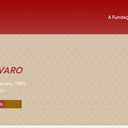
A Funda
VARO
aneiro, 1995
31)
Castanho
):