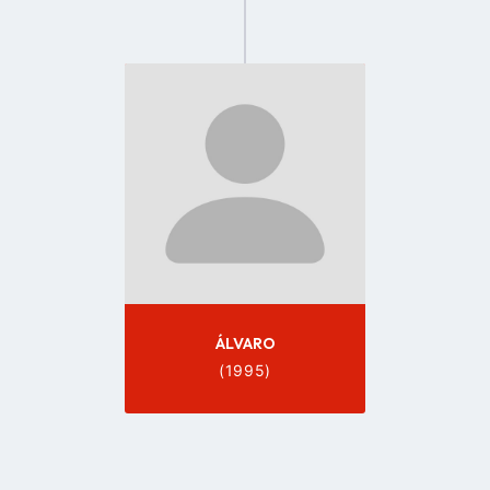
Go
to
profile
page
ÁLVARO
(1995)