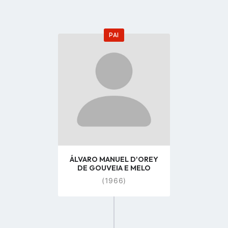
PAI
Go
to
profile
page
ÁLVARO MANUEL D'OREY
DE GOUVEIA E MELO
(1966)