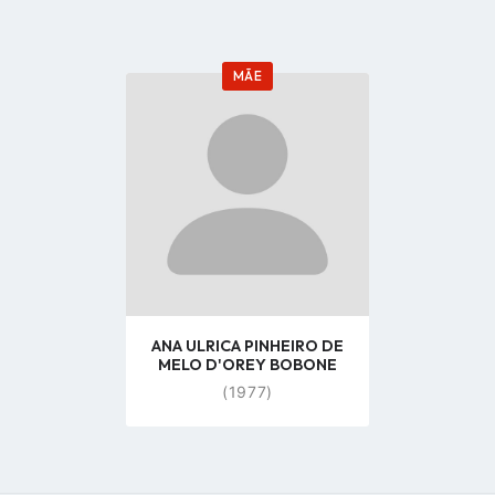
MÃE
Go
to
profile
page
ANA ULRICA PINHEIRO DE
MELO D'OREY BOBONE
(1977)