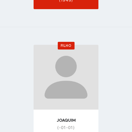
FILHO
Go
to
profile
page
JOAQUIM
(-01-01)