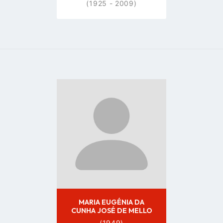
(1925 - 2009)
Go
to
profile
page
MARIA EUGÉNIA DA
CUNHA JOSÉ DE MELLO
(1949)