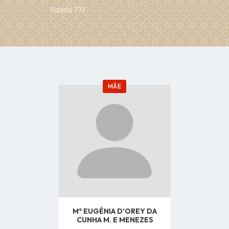
(Idade 77)
MÃE
Go
to
profile
page
Mª EUGÉNIA D'OREY DA
CUNHA M. E MENEZES