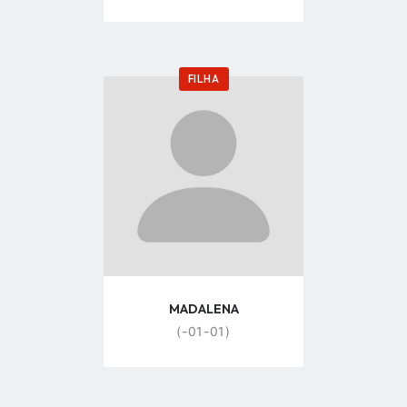
FILHA
Go
to
profile
page
MADALENA
(-01-01)