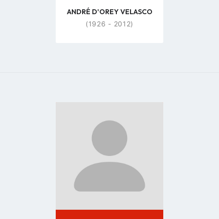
ANDRÉ D'OREY VELASCO
(1926 - 2012)
Go
to
profile
page