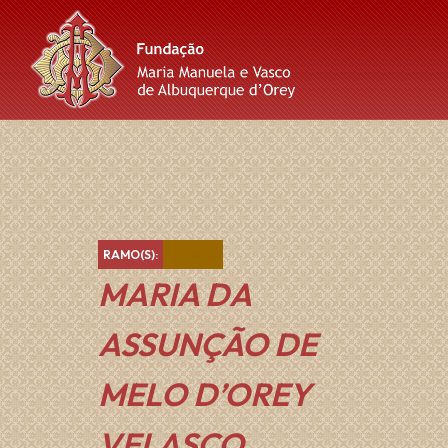
Skip
Skip
Skip
to
to
to
content
main
footer
navigation
Castanho
RAMO(S):
MARIA DA
ASSUNÇÃO DE
MELO D’OREY
VELASCO