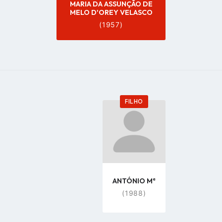
MARIA DA ASSUNÇÃO DE
MELO D'OREY VELASCO
(1957)
FILHO
Go
to
profile
page
ANTÓNIO Mª
(1988)