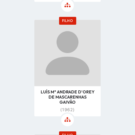
FILHO
Go
to
profile
page
LUÍS Mª ANDRADE D'OREY
DE MASCARENHAS
GAIVÃO
(1962)