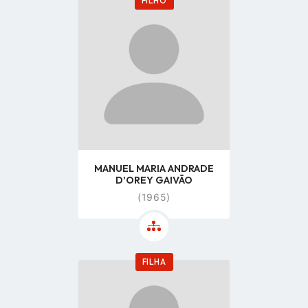
FILHO
Go
to
profile
page
MANUEL MARIA ANDRADE
D'OREY GAIVÃO
(1965)
FILHA
Go
to
profile
page