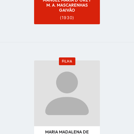
MANUEL MARIA D'OREY
M. A. MASCARENHAS
GAIVÃO
(1930)
FILHA
Go
to
profile
page
MARIA MADALENA DE