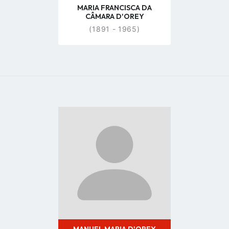
MARIA FRANCISCA DA
CÂMARA D'OREY
(1891 - 1965)
Go
to
profile
page