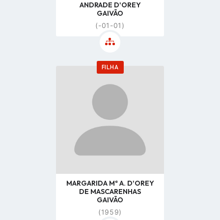
ANDRADE D'OREY
GAIVÃO
(-01-01)
FILHA
Go
to
profile
page
MARGARIDA Mª A. D'OREY
DE MASCARENHAS
GAIVÃO
(1959)