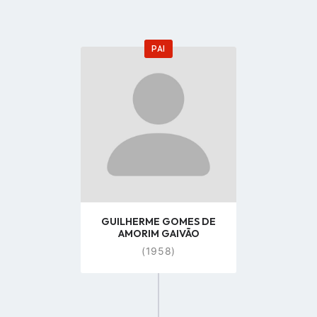
PAI
Go
to
profile
page
GUILHERME GOMES DE
AMORIM GAIVÃO
(1958)