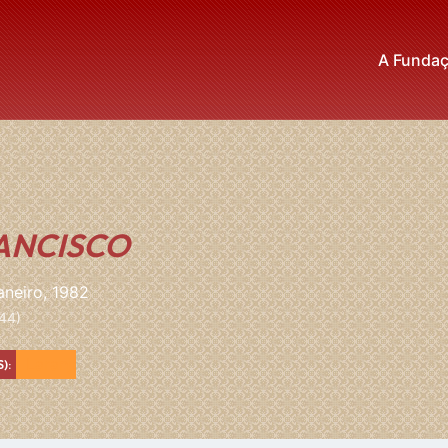
A Funda
ANCISCO
aneiro, 1982
44)
Laranja
):