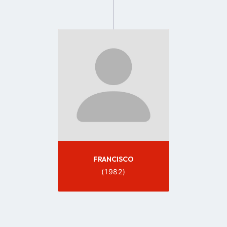
Go
to
profile
page
FRANCISCO
(1982)