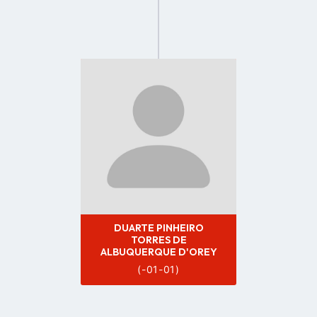
Go
to
profile
page
DUARTE PINHEIRO
TORRES DE
ALBUQUERQUE D'OREY
(-01-01)