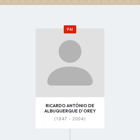
PAI
Go
to
profile
page
RICARDO ANTÓNIO DE
ALBUQUERQUE D'OREY
(1947 - 2004)