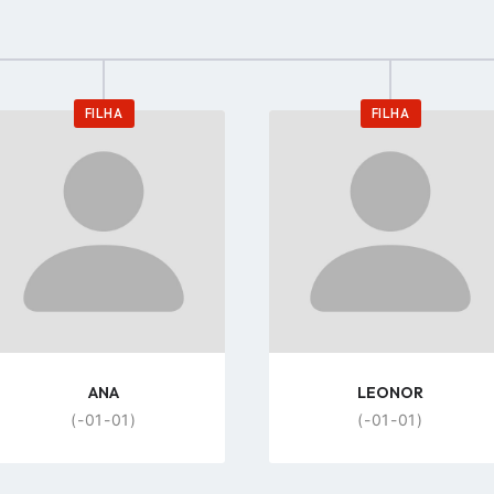
FILHA
FILHA
Go
Go
to
to
profile
profile
page
page
ANA
LEONOR
(-01-01)
(-01-01)