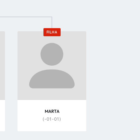
FILHA
Go
to
profile
page
MARTA
(-01-01)