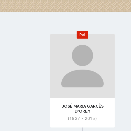
PAI
Go
to
profile
page
JOSÉ MARIA GARCÊS
D'OREY
(1937 - 2015)