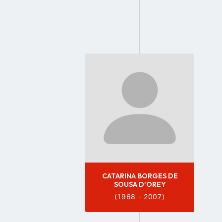
Go
to
profile
page
CATARINA BORGES DE
SOUSA D'OREY
(1968 - 2007)