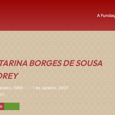
A Funda
TARINA BORGES DE SOUSA
OREY
aneiro, 1968
-
1 de Janeiro, 2007
38)
Verde
):