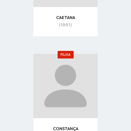
CAETANA
(1991)
FILHA
Go
to
profile
page
CONSTANÇA