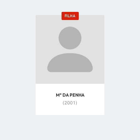
FILHA
Go
to
profile
page
Mª DA PENHA
(2001)