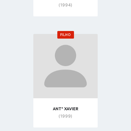
(1994)
FILHO
Go
to
profile
page
ANTº XAVIER
(1999)