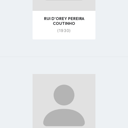
RUI D'OREY PEREIRA
COUTINHO
(1930)
Go
to
profile
page