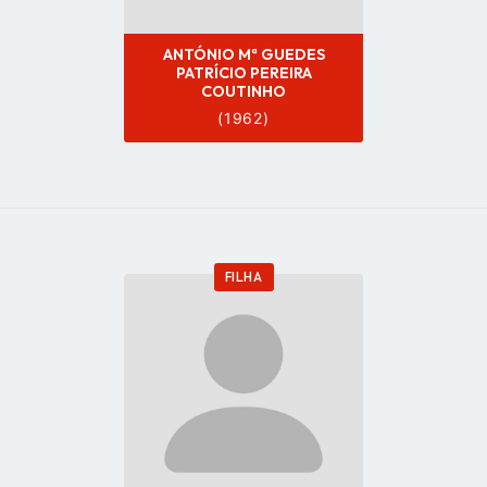
ANTÓNIO Mª GUEDES
PATRÍCIO PEREIRA
COUTINHO
(1962)
FILHA
Go
to
profile
page